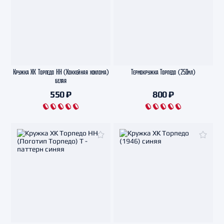
Кружка ХК Торпедо НН (Хоккейная хохлома)
Термокружка Торпедо (250мл)
белая
550 ₽
800 ₽