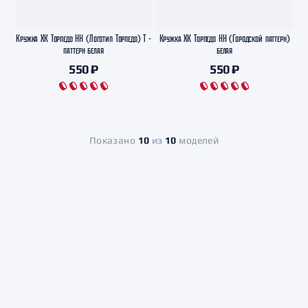
Кружка ХК Торпедо НН (Логотип Торпедо) Т -
Кружка ХК Торпедо НН (Городской паттерн)
паттерн белая
белая
550 ₽
550 ₽
Показано
10
из
10
моделей