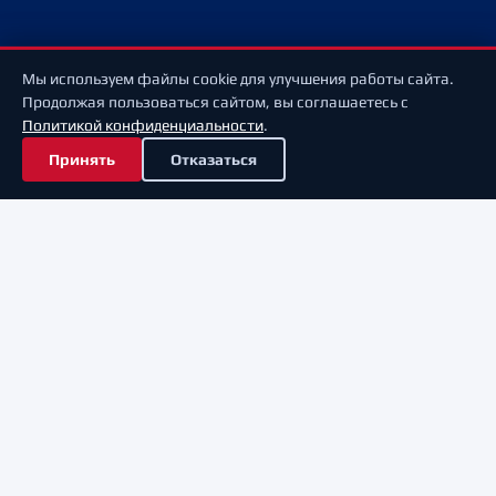
Мы используем файлы cookie для улучшения работы сайта.
Продолжая пользоваться сайтом, вы соглашаетесь с
Политикой конфиденциальности
.
Принять
Отказаться
Мы находимся по адресу:
Нижний Новгород, пр-т. Гагарина, 29
Телефон
+7 (930) 711-19-46
E-mail
shop@hctorpedo.ru
OFFICIAL PRODUCT
Режим работы: Вторник – Суббота 10:00 – 19:00
Личный кабинет
Оплата
Доставка
Баллы
Возврат
Контакты